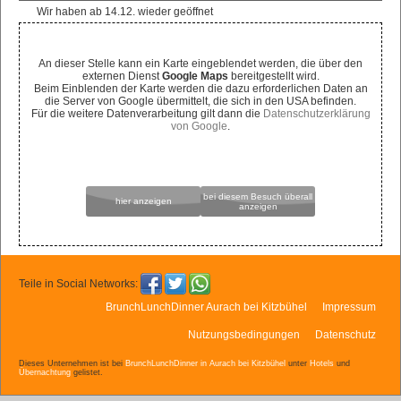
Wir haben ab 14.12. wieder geöffnet
An dieser Stelle kann ein Karte eingeblendet werden, die über den
externen Dienst
Google Maps
bereitgestellt wird.
Beim Einblenden der Karte werden die dazu erforderlichen Daten an
die Server von Google übermittelt, die sich in den USA befinden.
Für die weitere Datenverarbeitung gilt dann die
Datenschutzerklärung
von Google
.
bei diesem Besuch überall
hier anzeigen
anzeigen
Teile in Social Networks:
BrunchLunchDinner Aurach bei Kitzbühel
Impressum
Nutzungsbedingungen
Datenschutz
Dieses Unternehmen ist bei
BrunchLunchDinner in Aurach bei Kitzbühel
unter
Hotels
und
Übernachtung
gelistet.