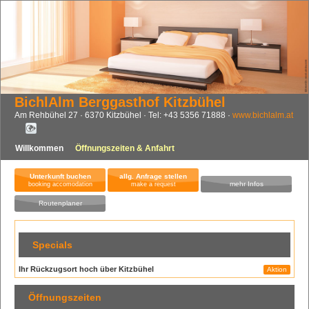
BichlAlm Berggasthof Kitzbühel
Am Rehbühel 27
6370
Kitzbühel
Tel:
+43 5356 71888
www.bichlalm.at
Willkommen
Öffnungszeiten & Anfahrt
Unterkunft buchen
allg. Anfrage stellen
mehr Infos
booking accomodation
make a request
Routenplaner
Specials
Ihr Rückzugsort hoch über Kitzbühel
Aktion
Öffnungszeiten